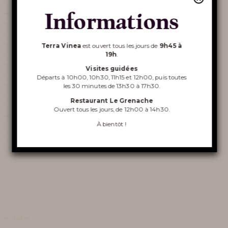
Découvrir
Informations
Terra Vinea
Terra Vinea
est ouvert tous les jours de
9h45 à
19h
.
Visites guidées
Départs à 10h00, 10h30, 11h15 et 12h00, puis toutes
les 30 minutes de 13h30 à 17h30.
VISITE DE TERRA VINEA
Restaurant Le Grenache
Ouvert tous les jours, de 12h00 à 14h30.
RESTAURANT LE GRENACHE
À bientôt !
ORGANISATION DE
SÉMINAIRE