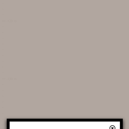
HORAIRES DE TERRA VINEA
TARIFS ET BILLETTERIE EN
LIGNE
PLAN ET ACCÈS À TERRA
VINEA
SERVICES ET BOUTIQUE
FOIRE AUX QUESTIONS
AUTOUR DE TERRA VINEA