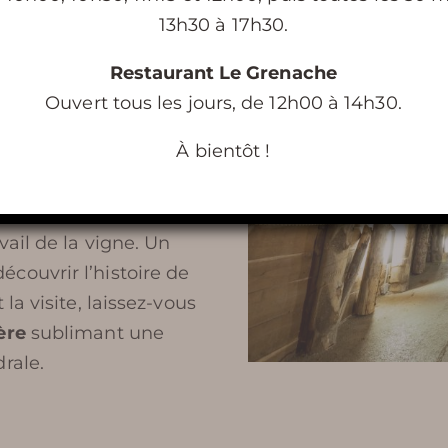
RESTAURANT LE GRENACHE
13h30 à 17h30.
ORGANISATION DE SÉMINAIRE
Restaurant Le Grenache
es esprits
Ouvert tous les jours, de 12h00 à 14h30.
 800 m de galeries
À bientôt !
 par de nombreux
ous guideront tour à
 banquet médiéval, un
ail de la vigne. Un
écouvrir l’histoire de
la visite, laissez-vous
ère
sublimant une
rale.