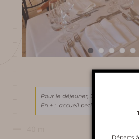
Préparer ma
visite
Pour le déjeuner, 2 formules possib
En + : accueil petit-déjeuner et col
HORAIRES DE TERRA VINEA
Départs à