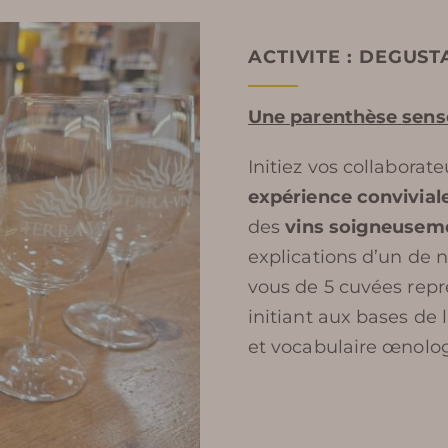
RÉSERVER
ACTIVITE : DEGUST
Une parenthèse sensor
Initiez vos collaborate
expérience convivial
des
vins soigneuseme
explications d’un de 
vous de 5 cuvées repré
initiant aux bases de 
et vocabulaire œnolo