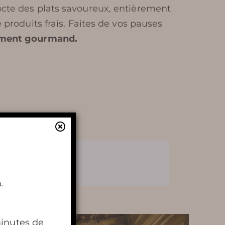
cte des plats savoureux, entièrement
 produits frais.
Faites de vos pauses
ent gourmand.
En apprendre
plus
h
.
HISTOIRE DE TERRA VINEA
minutes de