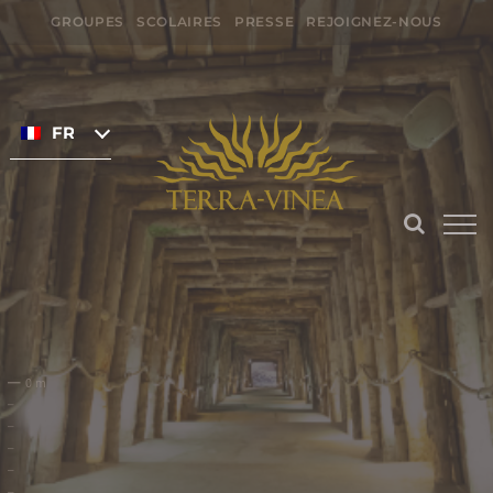
Passer
GROUPES
SCOLAIRES
PRESSE
REJOIGNEZ-NOUS
au
Rechercher:
contenu
FRANÇAIS