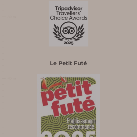
Préparer ma
visite
Le Petit Futé
HORAIRES DE TERRA VINEA
TARIFS ET BILLETTERIE EN
LIGNE
PLAN ET ACCÈS À TERRA