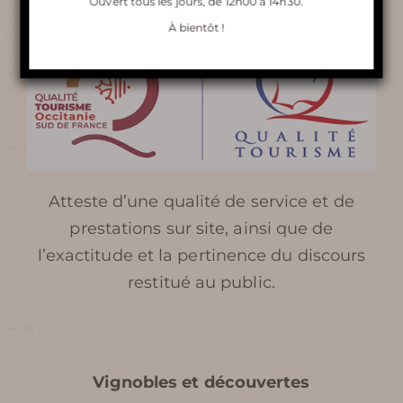
Ouvert tous les jours, de 12h00 à 14h30.
À bientôt !
RESTAURANT LE GRENACHE
ORGANISATION DE
SÉMINAIRE
Atteste d’une qualité de service et de
En apprendre
prestations sur site, ainsi que de
l’exactitude et la pertinence du discours
plus
restitué au public.
HISTOIRE DE TERRA VINEA
Vignobles et découvertes