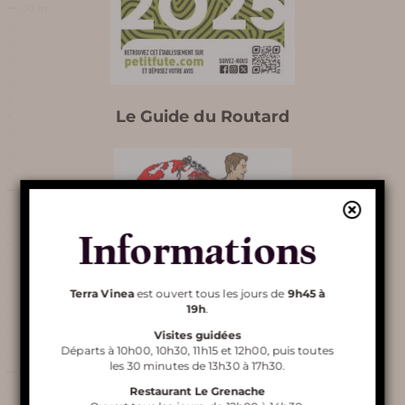
VINEA
SERVICES ET BOUTIQUE
FOIRE AUX QUESTIONS
Le Guide du Routard
AUTOUR DE TERRA VINEA
Informations
Découvrir
Terra Vinea
Terra Vinea
est ouvert tous les jours de
9h45 à
19h
.
Visites guidées
Départs à 10h00, 10h30, 11h15 et 12h00, puis toutes
les 30 minutes de 13h30 à 17h30.
VISITE DE TERRA VINEA
Restaurant Le Grenache
Qualité Tourisme Occitanie