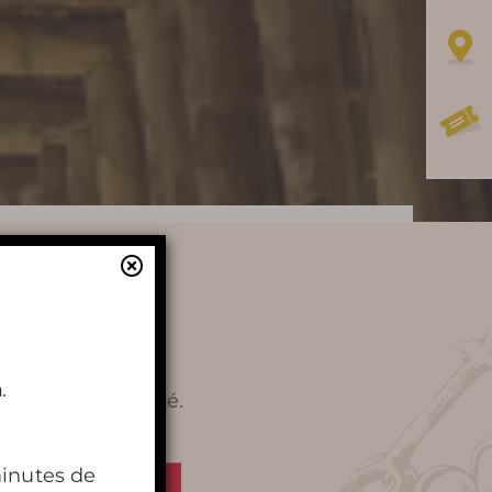
En apprendre
plus
h
.
t notre visibilité.
HISTOIRE DE TERRA VINEA
minutes de