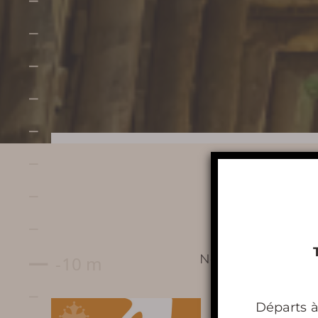
Préparer ma
visite
Nous remercions no
HORAIRES DE TERRA VINEA
Départs à