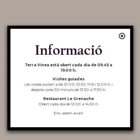
FREQÜENTS
AL VOLTANT DE TERRA
VINEA
Informació
Descobriu
Terra Vinea està obert cada dia de 09.45 a
19.00 h.
Terra Vinea
Visites guiades
Les visites surten a les 10.00, 10.30, 11.15 i 12.00 h, i
després cada 30 minuts de 13.30 a 17.30 h.
Restaurant Le Grenache
Obert cada dia de 12.00 a 14.30 h.
Ens veiem aviat!
VISITA DE TERRA VINEA
RESTAURANT LE GRENACHE
LLOGUER DE BELVEDERE