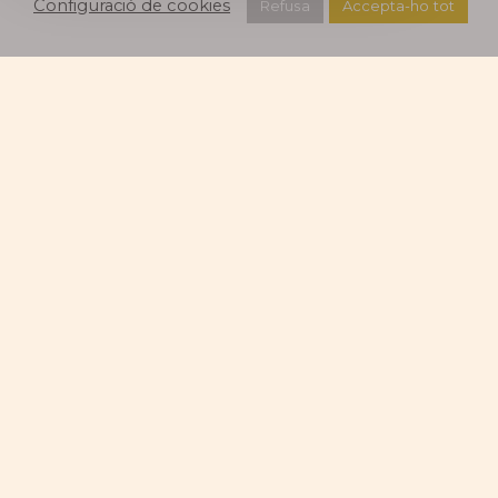
Configuració de cookies
Refusa
Accepta-ho tot
Descobriu un
lloc excepcional
80 m sota terra, camineu prop de 800 m
per les galeries subterrànies d’una antiga