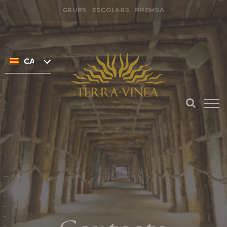
Skip
GRUPS
ESCOLARS
PREMSA
to
Search
content
for:
CATALÀ