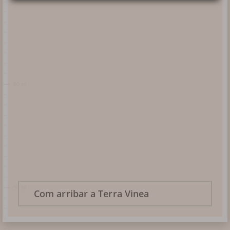
LLOGUER DE BELVEDERE
Més
informació
HISTÒRIA
FOTOTECA
Com arribar a Terra Vinea
REVISIÓ DE PREMSA