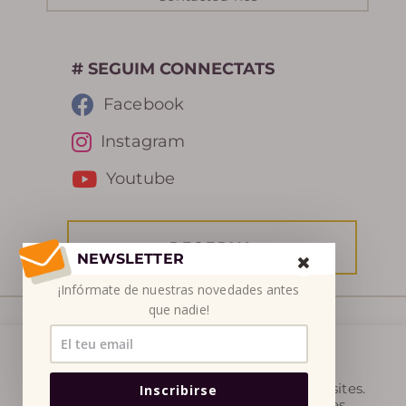
# SEGUIM CONNECTATS
Facebook
Instagram
Youtube
RESERVA
NEWSLETTER
¡Infórmate de nuestras novedades antes
que nadie!
© SETSN 2026
Utilitzem cookies al nostre lloc web per
proporcionar-vos l’experiència més rellevant
Legal
|
Termes i Condicions de Venda
|
Protecció
recordant les vostres preferències i repetint visites.
Inscribirse
En fer clic a "Accepta", accepteu l'ús de totes les