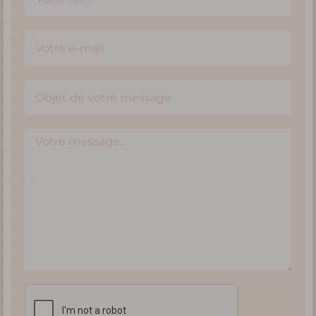
Preparar meva
visita
DATES I HORARIS
PREUS / TAQUILLA
VENIR A TERRA VINEA
SERVEIS I BOTIGA
PREGUNTES MÉS