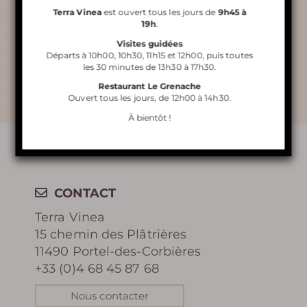
Terra Vinea
descendre afin d’arriver au cœur de la
Terra Vinea
est ouvert tous les jours de
9h45 à
19h
.
mine. Ces marches ne sont pas à
Visites guidées
remonter.
Départs à 10h00, 10h30, 11h15 et 12h00, puis toutes
les 30 minutes de 13h30 à 17h30.
VISITE DE TERRA VINEA
Restaurant Le Grenache
Ouvert tous les jours, de 12h00 à 14h30.
À bientôt !
RESTAURANT LE GRENACHE
ORGANISATION DE
SÉMINAIRE
CONTACT
Terra Vinea
15 chemin des Plâtrières
11490 Portel-des-Corbières
En apprendre
+33 (0)4 68 45 87 68
plus
Nous contacter