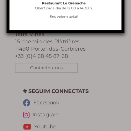
Restaurant Le Grenache
Obert cada dia de 12.00 a 14.30 h.
Ens veiem aviat!
VISITA DE TERRA VINEA
CONTACTE
RESTAURANT LE GRENACHE
Terra Vinea
15 chemin des Plâtrières
LLOGUER DE BELVEDERE
11490 Portel-des-Corbières
+33 (0)4 68 45 87 68
Contacteu-nos
Més
informació
# SEGUIM CONNECTATS
Facebook
Instagram
HISTÒRIA
Youtube