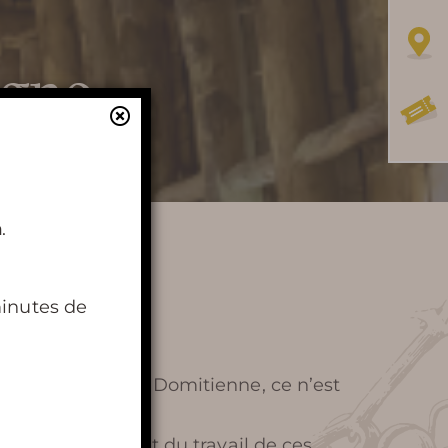
igne
En apprendre
plus
h
.
HISTOIRE DE TERRA VINEA
minutes de
PHOTOS DE TERRA VINEA
REVUE DE PRESSE
ersée par la Voie Domitienne, ce n’est
RÉCOMPENSES /
urs prix, le fruit du travail de ces