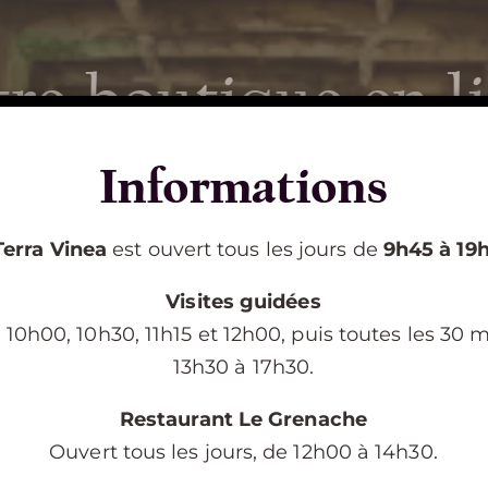
re boutique en l
Découvrir Terra
Vinea
Informations
Terra Vinea
est ouvert tous les jours de
9h45 à 19
VISITE DE TERRA VINEA
Visites guidées
 10h00, 10h30, 11h15 et 12h00, puis toutes les 30 
RESTAURANT LE GRENACHE
13h30 à 17h30.
ORGANISATION DE SÉMINAIRE
Restaurant Le Grenache
naise, cette terre de cépages exceptionnels trav
Ouvert tous les jours, de 12h00 à 14h30.
perpétue, en rendant aisément accessible, aux meille