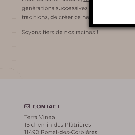
générations successives d’hommes et de fe
VINEA
traditions, de créer ce nectar divin.
SERVICES ET BOUTIQUE
Soyons fiers de nos racines !
FOIRE AUX QUESTIONS
AUTOUR DE TERRA VINEA
CONTACT
Terra Vinea
15 chemin des Plâtrières
11490 Portel-des-Corbières