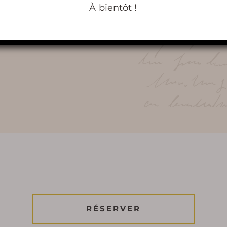
À bientôt !
mmes, qui, avec passion et souci du travail bien 
RÉSERVER
RÉSERVER