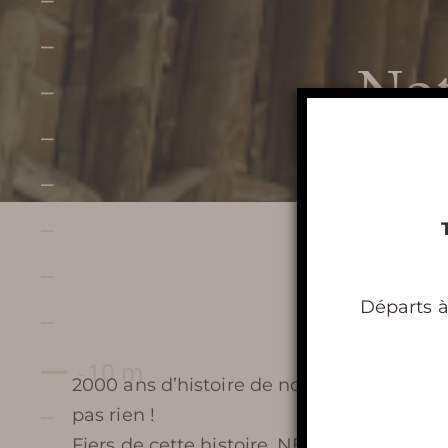
Not
Préparer ma
visite
HORAIRES DE TERRA VINEA
Départs à
TARIFS ET BILLETTERIE EN
LIGNE
2000 ans d’histoire de notre Gaule Narbon
pas rien !
PLAN ET ACCÈS À TERRA
Fiers de cette histoire,
NECTAR VINUM
, 