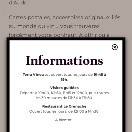
d’Aude.
FOIRE AUX QUESTIONS
Cartes postales, accessoires originaux liés
au monde du vin… Vous trouverez
AUTOUR DE TERRA VINEA
forcément votre bonheur. A offrir ou à
s’offrir, pour garder un souvenir de votre
visite à Terra Vinea.
Informations
Découvrir
Terra Vinea
Terra Vinea
est ouvert tous les jours de
9h45 à
19h
.
Visites guidées
Départs à 10h00, 10h30, 11h15 et 12h00, puis toutes
les 30 minutes de 13h30 à 17h30.
VISITE DE TERRA VINEA
Restaurant Le Grenache
Ouvert tous les jours, de 12h00 à 14h30.
À bientôt !
RESTAURANT LE GRENACHE