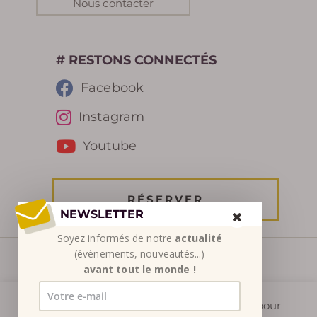
Nous contacter
# RESTONS CONNECTÉS
Facebook
Instagram
Youtube
RÉSERVER
NEWSLETTER
Soyez informés de notre
actualité
(évènements, nouveautés...)
avant tout le monde !
© SETSN 2026
Mentions légales
|
Conditions générales de
Nous utilisons des cookies sur notre site web pour