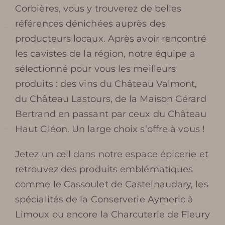
Corbières, vous y trouverez de belles
Préparer ma
références dénichées auprès des
visite
producteurs locaux. Après avoir rencontré
les cavistes de la région, notre équipe a
sélectionné pour vous les meilleurs
produits : des vins du Château Valmont,
HORAIRES DE TERRA VINEA
du Château Lastours, de la Maison Gérard
Bertrand en passant par ceux du Château
TARIFS ET BILLETTERIE EN
Haut Gléon. Un large choix s’offre à vous !
LIGNE
Jetez un œil dans notre espace épicerie et
retrouvez des produits emblématiques
PLAN ET ACCÈS À TERRA
comme le Cassoulet de Castelnaudary, les
VINEA
spécialités de la Conserverie Aymeric à
Limoux ou encore la Charcuterie de Fleury
SERVICES ET BOUTIQUE