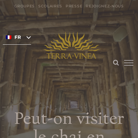
Passer
GROUPES
SCOLAIRES
PRESSE
REJOIGNEZ-NOUS
au
Rechercher:
contenu
FRANÇAIS
Préparer ma
visite
HORAIRES DE TERRA VINEA
TARIFS ET BILLETTERIE EN
Peut-on visiter
LIGNE
le chai en