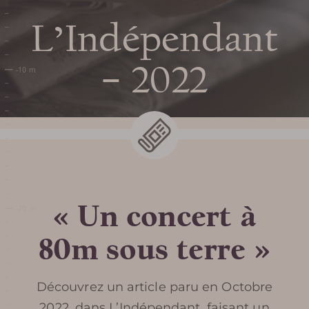
L’Indépendant
– 2022
Préparer ma
visite
« Un concert à
80m sous terre »
HORAIRES DE TERRA VINEA
TARIFS ET BILLETTERIE EN
Découvrez un article paru en Octobre
2022, dans L’Indépendant, faisant un