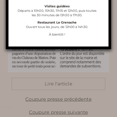
Visites guidées
Départs à 10h00, 10h30, 11h15 et 12h00, puis toutes
les 30 minutes de 13h30 à 17h30.
VISITE DE TERRA VINEA
Restaurant Le Grenache
Ouvert tous les jours, de 12h00 à 14h30.
À bientôt !
RESTAURANT LE GRENACHE
ORGANISATION DE
SÉMINAIRE
Lire l'article
En apprendre
Coupure presse précédente
plus
Coupure presse suivante