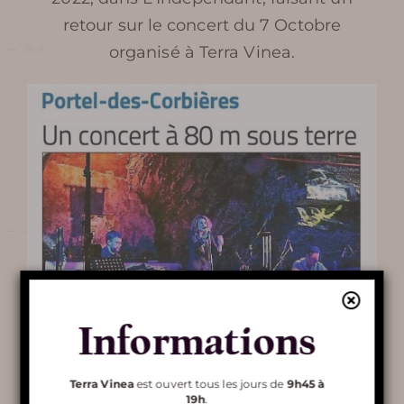
LIGNE
retour sur le concert du 7 Octobre
organisé à Terra Vinea.
PLAN ET ACCÈS À TERRA
VINEA
SERVICES ET BOUTIQUE
FOIRE AUX QUESTIONS
AUTOUR DE TERRA VINEA
Informations
Découvrir
Terra Vinea
Terra Vinea
est ouvert tous les jours de
9h45 à
19h
.