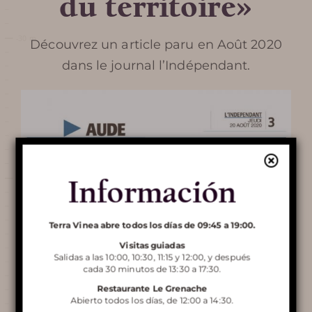
du territoire»
SERVICIOS Y TIENDA
PREGUNTAS MÁS
Découvrez un article paru en Août 2020
dans le journal l’Indépendant.
FRECUENTES
ALREDEDOR DE TERRA
VINEA
Información
Descubre
Terra Vinea abre todos los días de 09:45 a 19:00.
Terra Vinea
Visitas guiadas
Salidas a las 10:00, 10:30, 11:15 y 12:00, y después
cada 30 minutos de 13:30 a 17:30.
Restaurante Le Grenache
Abierto todos los días, de 12:00 a 14:30.