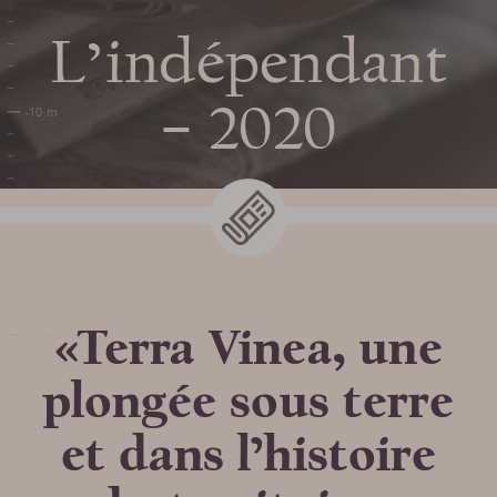
L’indépendant
– 2020
Preparar mi
visita
«Terra Vinea, une
FECHAS Y HORARIOS
plongée sous terre
TARIFAS / TAQUILLA
et dans l’histoire
VENIR A TERRA VINEA