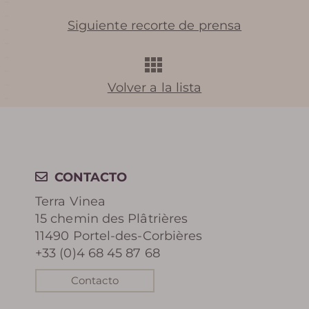
Siguiente recorte de prensa
HISTORIA
BIBLIOTECA DE FOTOS
Volver a la lista
REVISTA DE PRENSA
RECOMPENSAS
CONTACTO
Terra Vinea
15 chemin des Plâtrières
11490 Portel-des-Corbières
RESERVA
+33 (0)4 68 45 87 68
Contacto