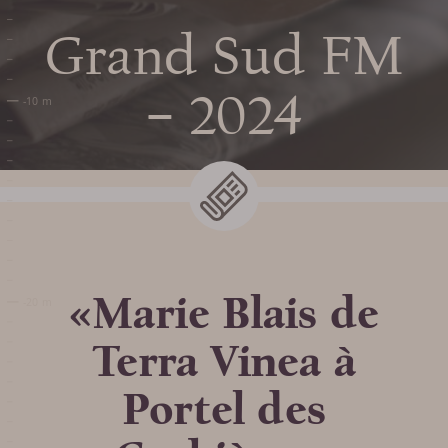
Grand Sud FM
– 2024
Preparar mi
«Marie Blais de
visita
Terra Vinea à
Portel des
FECHAS Y HORARIOS